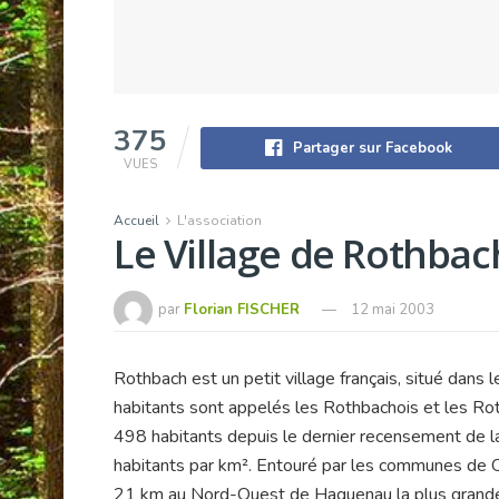
375
Partager sur Facebook
VUES
Accueil
L'association
Le Village de Rothbac
par
Florian FISCHER
12 mai 2003
Rothbach est un petit village français, situé dans
habitants sont appelés les Rothbachois et les R
498 habitants depuis le dernier recensement de 
habitants par km². Entouré par les communes de Of
21 km au Nord-Ouest de Haguenau la plus grande v