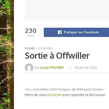
230
Partager sur Facebook
VUES
Accueil
Actualités
Sortie à Offwiller
par
Lucas FISCHER
26 janvier 2020
dans
Actualités
,
Club Vosgien de Rothbach
,
Sorties
Merci de vous
connecter
pour rejoindre la discussion