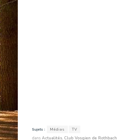
Sujets :
Médias
TV
dans
Actualités
,
Club Vosgien de Rothbach