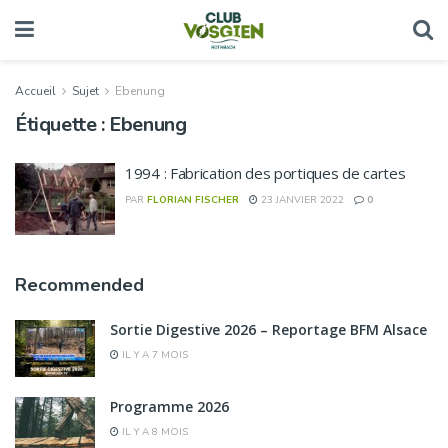
Accueil
Sujet
Ebenung
Étiquette :
Ebenung
1994 : Fabrication des portiques de cartes
PAR
FLORIAN FISCHER
23 JANVIER 2022
0
Recommended
Sortie Digestive 2026 – Reportage BFM Alsace
IL Y A 7 MOIS
Programme 2026
IL Y A 8 MOIS