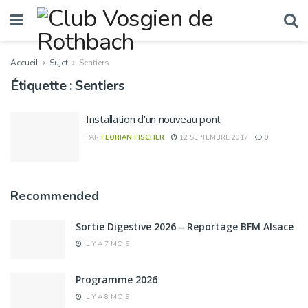
Accueil
Sujet
Sentiers
Étiquette :
Sentiers
Installation d’un nouveau pont
PAR
FLORIAN FISCHER
12 SEPTEMBRE 2017
0
Recommended
Sortie Digestive 2026 – Reportage BFM Alsace
IL Y A 7 MOIS
Programme 2026
IL Y A 8 MOIS